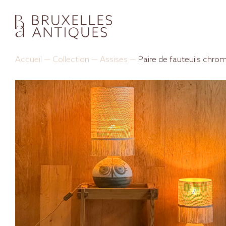
Accueil
—
Collection
—
Assises
—
Paire de fauteuils chro