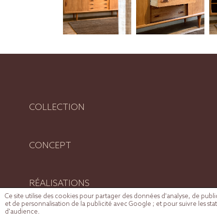
COLLECTION
CONCEPT
RÉALISATIONS
Ce site utilise des cookies pour partager des données d'analyse, de publicit
et de personnalisation de la publicité avec Google ; et pour suivre les sta
d'audience.