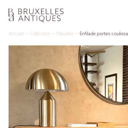
Accueil
—
Collection
—
Meubles
—
Enfilade portes coulissa