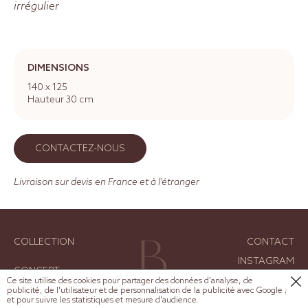
irrégulier
DIMENSIONS
140 x 125
Hauteur 30 cm
CONTACTEZ-NOUS
Livraison sur devis en France et à l'étranger
COLLECTION
CONTACT
INSTAGRAM
CONCEPT
MENTIONS LÉGALES
Ce site utilise des cookies pour partager des données d'analyse, de
publicité, de l'utilisateur et de personnalisation de la publicité avec Google ;
RÉALISATIONS
GESTION DES COOKIES
et pour suivre les statistiques et mesure d'audience.