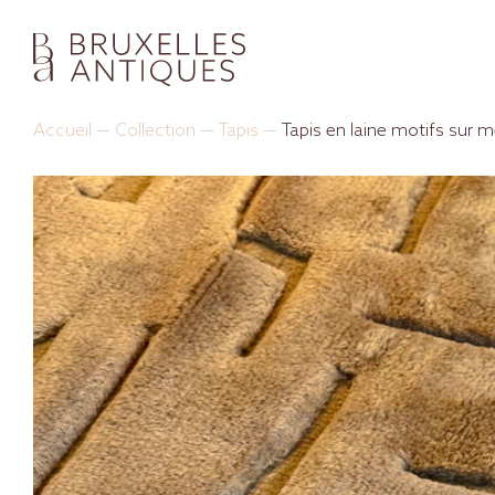
Accueil
—
Collection
—
Tapis
—
Tapis en laine motifs sur 