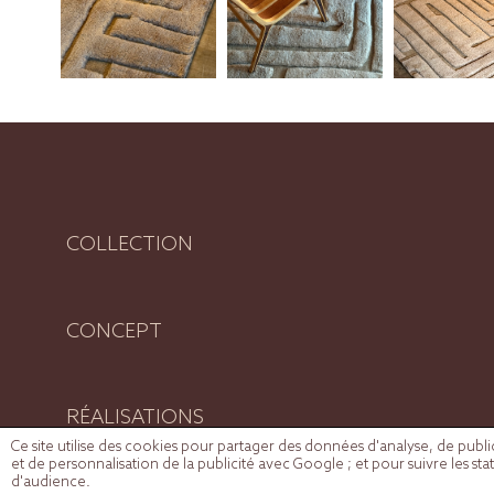
COLLECTION
CONCEPT
RÉALISATIONS
Ce site utilise des cookies pour partager des données d'analyse, de publicit
et de personnalisation de la publicité avec Google ; et pour suivre les sta
d'audience.